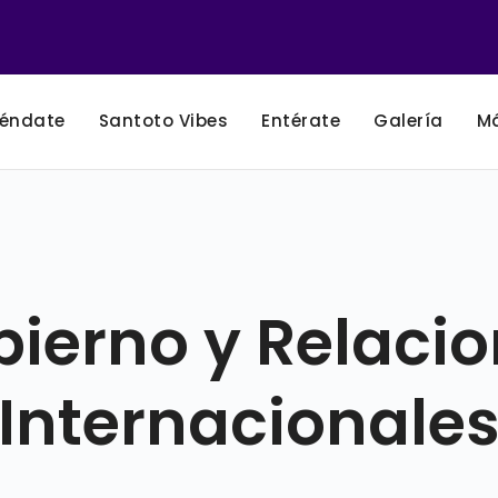
éndate
Santoto Vibes
Entérate
Galería
M
ierno y Relaci
Internacionale