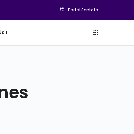
Portal Santoto
ás
ones
s