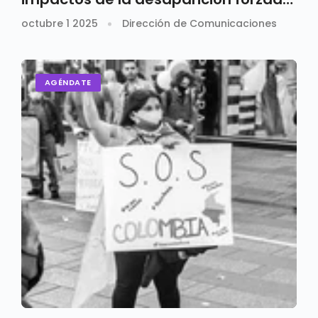
en Colombia
octubre 1 2025
Dirección de Comunicaciones
AGÉNDATE