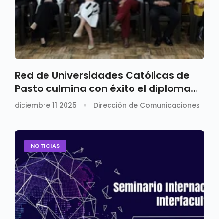
Red de Universidades Católicas de
Pasto culmina con éxito el diplomado
“Liderazgo para la Paz”
diciembre 11 2025
Dirección de Comunicaciones
NOTICIAS