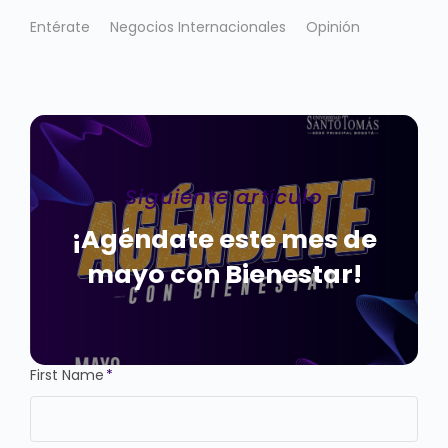
Entérate
Negocios Internacionales
Opinión
Siguiente artículo
¡Agéndate este mes de
mayo con Bienestar!
First Name
*