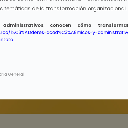
es temáticas de la transformación organizacional.
 administrativos conocen cómo transform
.edu.co/l%C3%ADderes-acad%C3%A9micos-y-administra
antoto
aría General