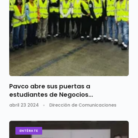
Pavco abre sus puertas a
estudiantes de Negocios
Internacionales
abril 23 2024
Dirección de Comunicaciones
ENTÉRATE