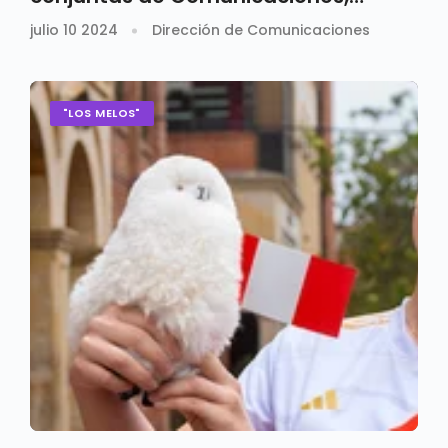
Admisiones y Mercadeo (marketing)
julio 10 2024
Dirección de Comunicaciones
"LOS MELOS"