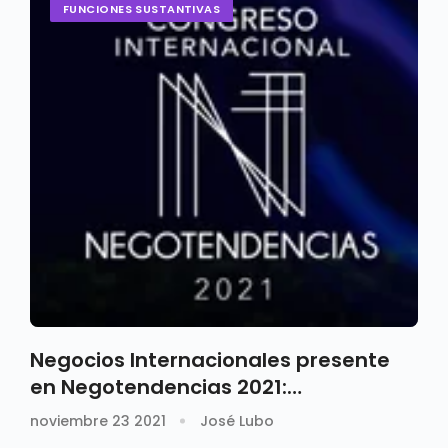
FUNCIONES SUSTANTIVAS
Negocios Internacionales presente
en Negotendencias 2021:
reinventando los negocios
noviembre 23 2021
José Lubo