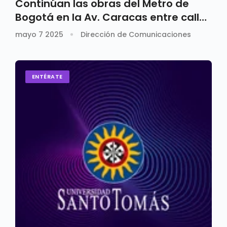
Continúan las obras del Metro de
Bogotá en la Av. Caracas entre calles
72 y 74
mayo 7 2025
Dirección de Comunicaciones
ENTÉRATE