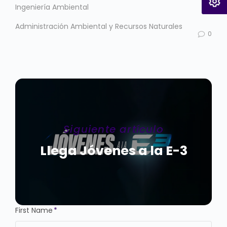
Ingeniería Ambiental
Administración Ambiental y Recursos Naturales
0
Siguiente artículo
Llega Jóvenes a la E-3
First Name
*