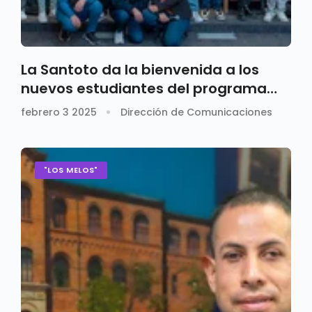
La Santoto da la bienvenida a los
nuevos estudiantes del programa
"Jóvenes a la E"
febrero 3 2025
Dirección de Comunicaciones
"LOS MELOS"