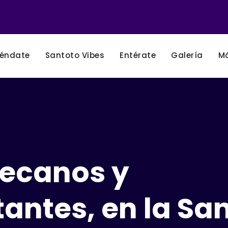
éndate
Santoto Vibes
Entérate
Galería
M
ecanos y
antes, en la Sa