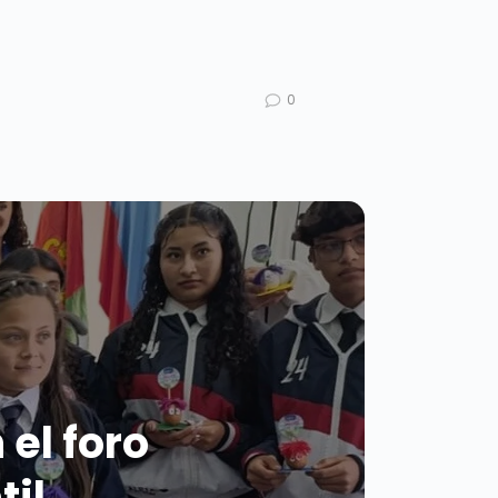
0
 el foro
til