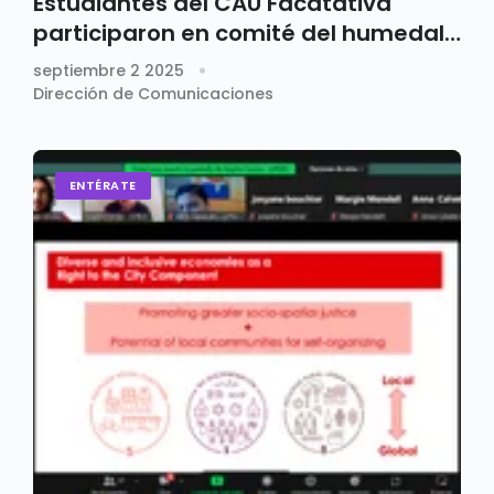
Estudiantes del CAU Facatativá
participaron en comité del humedal
las Tinguas
septiembre 2 2025
Dirección de Comunicaciones
ENTÉRATE