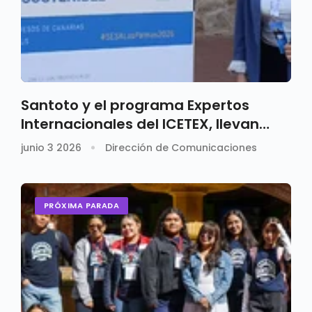
Santoto y el programa Expertos
Internacionales del ICETEX, llevan
investigación sobre aire a España
junio 3 2026
Dirección de Comunicaciones
PRÓXIMA PARADA