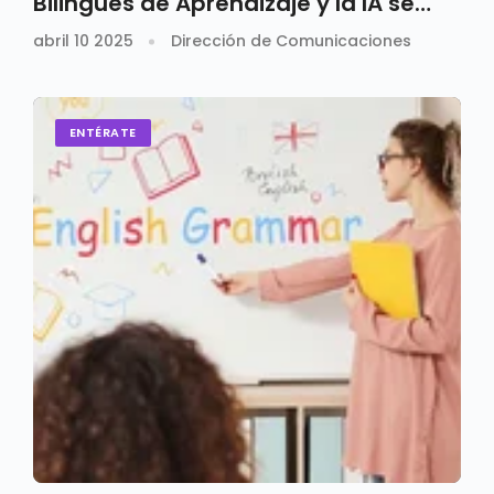
Bilingües de Aprendizaje y la IA se
unen en la Santoto
abril 10 2025
Dirección de Comunicaciones
ENTÉRATE