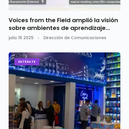
Voices from the Field amplió la visión
sobre ambientes de aprendizaje
bilingües
julio 16 2025
Dirección de Comunicaciones
ENTÉRATE