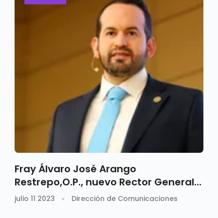
Fray Álvaro José Arango
Restrepo,O.P., nuevo Rector General
de la Universidad Santo Tomás
julio 11 2023
Dirección de Comunicaciones