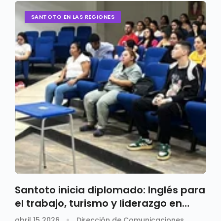
SANTOTO EN LAS REGIONES
Santoto inicia diplomado: Inglés para
el trabajo, turismo y liderazgo en
Mesitas del Colegio
abril 15 2026
Dirección de Comunicaciones