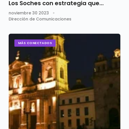
Los Soches con estrategia que
fomenta el turismo
noviembre 30 2023
Dirección de Comunicaciones
MÁS CONECTADOS