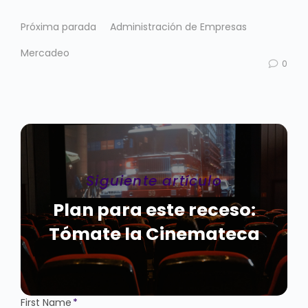
Próxima parada
Administración de Empresas
Mercadeo
0
Siguiente artículo
Plan para este receso:
Tómate la Cinemateca
First Name
*