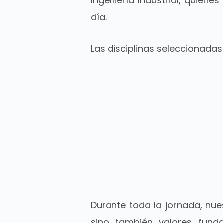
Ingeniería Industrial, quien
día.
Las disciplinas seleccionadas
Durante toda la jornada, nu
sino también valores fund