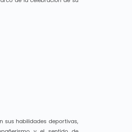
marco de la celebración de su
 sus habilidades deportivas,
mpañerismo y el sentido de