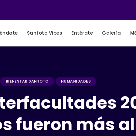
éndate
Santoto Vibes
Entérate
Galería
M
BIENESTAR SANTOTO
HUMANIDADES
terfacultades 2
s fueron más al