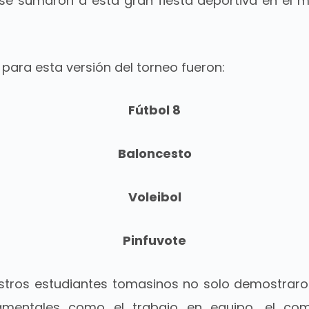
es se sumaron a esta gran fiesta deportiva en el 
 para esta versión del torneo fueron:
Fútbol 8
Baloncesto
Voleibol
Pinfuvote
estros estudiantes tomasinos no solo demostraron
amentales como el trabajo en equipo, el co