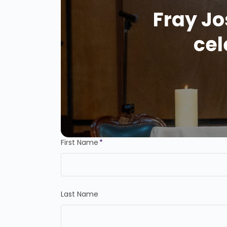
Fray Jo
cel
First Name
*
Last Name