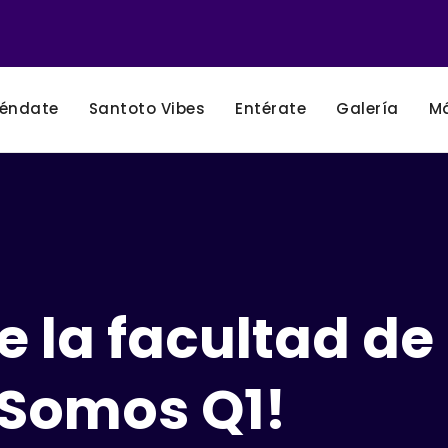
éndate
Santoto Vibes
Entérate
Galería
M
e la facultad d
 ¡Somos Q1!