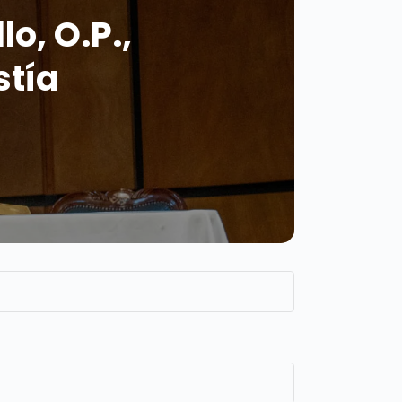
o, O.P.,
stía