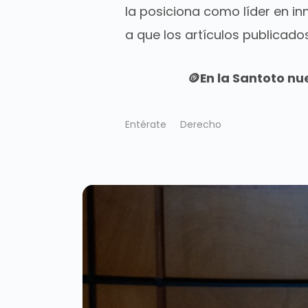
la posiciona como líder en 
a que l
os artículos publicado
🪙En la Santoto nu
Entérate
Derecho