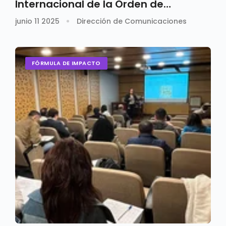
Internacional de la Orden de
Predicadores
junio 11 2025
Dirección de Comunicaciones
FÓRMULA DE IMPACTO