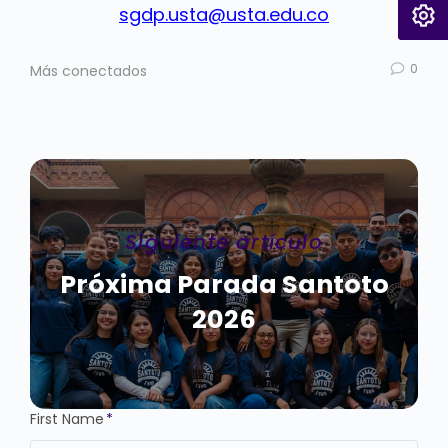
sgdp.usta@usta.edu.co
0
Más conectados
Siguiente artículo
Próxima Parada Santoto
2026
First Name
*