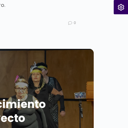
o.
0
ocimiento
yecto