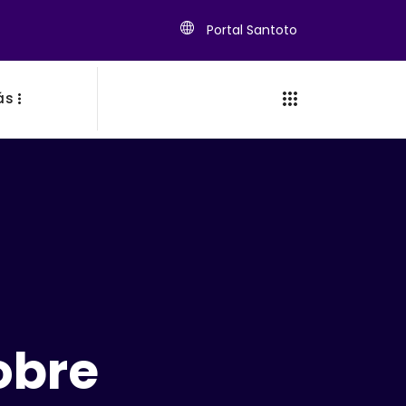
Portal Santoto
ás
a
obre