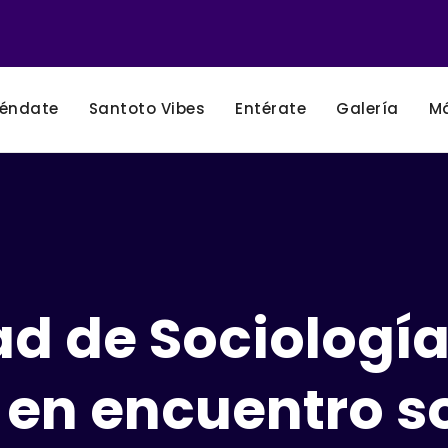
éndate
Santoto Vibes
Entérate
Galería
M
ad de Sociologí
 en encuentro s