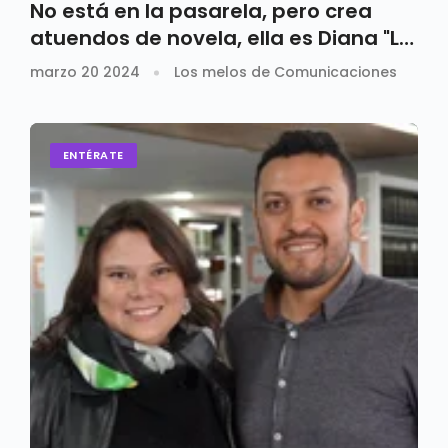
No está en la pasarela, pero crea
atuendos de novela, ella es Diana "La
Mela" diseñadora
marzo 20 2024
Los melos de Comunicaciones
ENTÉRATE