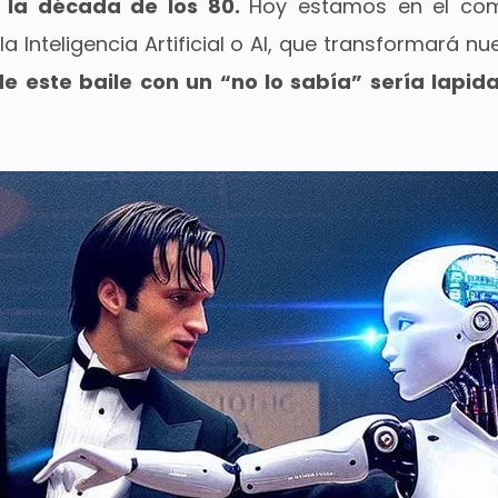
 la década de los 80.
Hoy estamos en el com
la Inteligencia Artificial o AI, que transformará 
 este baile con un “no lo sabía” sería lapida