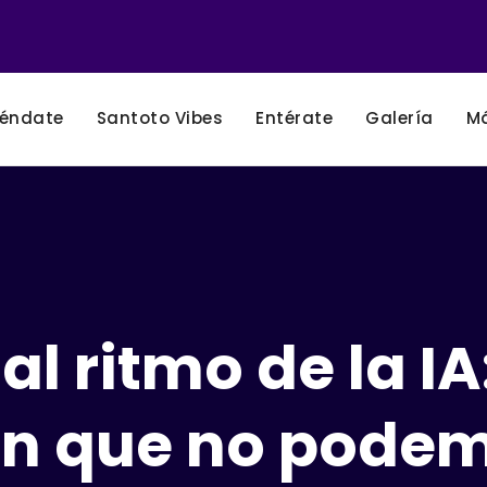
éndate
Santoto Vibes
Entérate
Galería
M
l ritmo de la IA:
ón que no pode