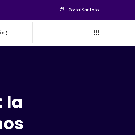
Portal Santoto
ás
 la
mos