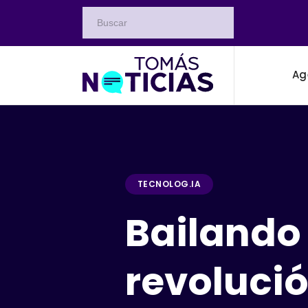
Ag
TECNOLOG.IA
Bailando a
revoluci