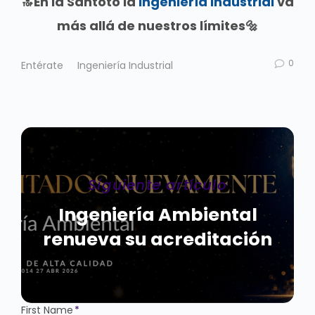
🔝En la Santoto la
Ingeniería Industrial
va
más allá de nuestros límites🔩
0
Entérate
Ingeniería Industrial
Siguiente artículo
Ingeniería Ambiental
renueva su acreditación
First Name
*